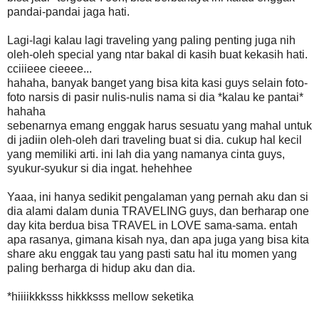
pandai-pandai jaga hati.
Lagi-lagi kalau lagi traveling yang paling penting juga nih
oleh-oleh special yang ntar bakal di kasih buat kekasih hati.
cciiieee cieeee...
hahaha, banyak banget yang bisa kita kasi guys selain foto-
foto narsis di pasir nulis-nulis nama si dia *kalau ke pantai*
hahaha
sebenarnya emang enggak harus sesuatu yang mahal untuk
di jadiin oleh-oleh dari traveling buat si dia. cukup hal kecil
yang memiliki arti. ini lah dia yang namanya cinta guys,
syukur-syukur si dia ingat. hehehhee
Yaaa, ini hanya sedikit pengalaman yang pernah aku dan si
dia alami dalam dunia TRAVELING guys, dan berharap one
day kita berdua bisa TRAVEL in LOVE sama-sama. entah
apa rasanya, gimana kisah nya, dan apa juga yang bisa kita
share aku enggak tau yang pasti satu hal itu momen yang
paling berharga di hidup aku dan dia.
*hiiiikkksss hikkksss mellow seketika