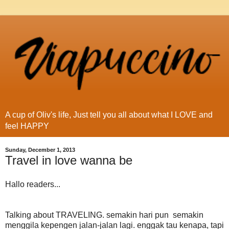
A cup of Oliv's life, Just tell you all about what I LOVE and
feel HAPPY
Sunday, December 1, 2013
Travel in love wanna be
Hallo readers...
Talking about TRAVELING. semakin hari pun semakin
menggila kepengen jalan-jalan lagi. enggak tau kenapa, tapi