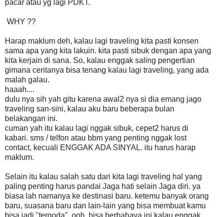
pacar atau yg lagi PDKT.
WHY ??
Harap maklum deh, kalau lagi traveling kita pasti konsen
sama apa yang kita lakuin. kita pasti sibuk dengan apa yang
kita kerjain di sana. So, kalau enggak saling pengertian
gimana ceritanya bisa tenang kalau lagi traveling, yang ada
malah galau.
haaah....
dulu nya sih yah gitu karena awal2 nya si dia emang jago
traveling san-sini, kalau aku baru beberapa bulan
belakangan ini.
cuman yah itu kalau lagi nggak sibuk, cepet2 harus di
kabari. sms / telfon atau bbm yang penting nggak lost
contact, kecuali ENGGAK ADA SINYAL. itu harus harap
maklum.
Selain itu kalau salah satu dari kita lagi traveling hal yang
paling penting harus pandai Jaga hati selain Jaga diri. ya
biasa lah namanya ke destinasi baru. ketemu banyak orang
baru, suasana baru dan lain-lain yang bisa membuat kamu
bisa jadi "tergoda". ooh, bisa berbahaya ini kalau enggak