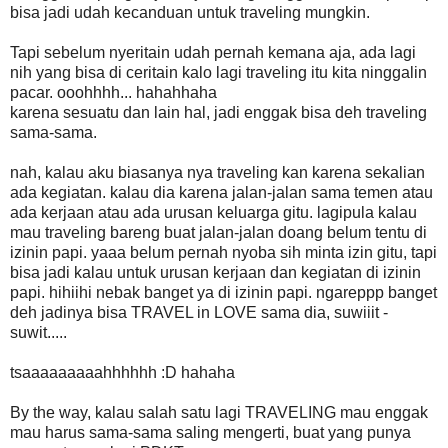
bisa jadi udah kecanduan untuk traveling mungkin.
Tapi sebelum nyeritain udah pernah kemana aja, ada lagi
nih yang bisa di ceritain kalo lagi traveling itu kita ninggalin
pacar. ooohhhh... hahahhaha
karena sesuatu dan lain hal, jadi enggak bisa deh traveling
sama-sama.
nah, kalau aku biasanya nya traveling kan karena sekalian
ada kegiatan. kalau dia karena jalan-jalan sama temen atau
ada kerjaan atau ada urusan keluarga gitu. lagipula kalau
mau traveling bareng buat jalan-jalan doang belum tentu di
izinin papi. yaaa belum pernah nyoba sih minta izin gitu, tapi
bisa jadi kalau untuk urusan kerjaan dan kegiatan di izinin
papi. hihiihi nebak banget ya di izinin papi. ngareppp banget
deh jadinya bisa TRAVEL in LOVE sama dia, suwiiit -
suwit.....
tsaaaaaaaaahhhhhh :D hahaha
By the way, kalau salah satu lagi TRAVELING mau enggak
mau harus sama-sama saling mengerti, buat yang punya