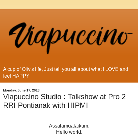
A cup of Oliv's life, Just tell you all about what I LOVE and
feel HAPPY
Monday, June 17, 2013
Viapuccino Studio : Talkshow at Pro 2
RRI Pontianak with HIPMI
Assalamualaikum,
Hello world,