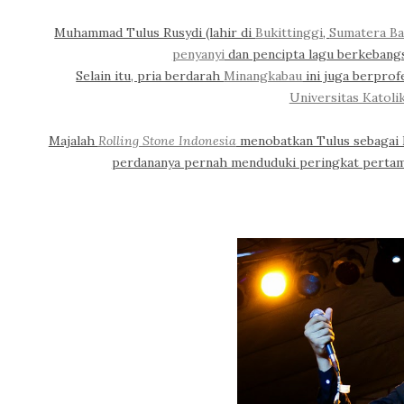
Muhammad Tulus Rusydi (lahir di
Bukittinggi
,
Sumatera Ba
penyanyi
dan pencipta lagu berkeban
Selain itu, pria berdarah
Minangkabau
ini juga berprof
Universitas Katoli
Majalah
Rolling Stone Indonesia
menobatkan Tulus sebagai Ed
perdananya pernah menduduki peringkat pertama 