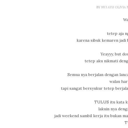
BY
NYI AYU OLIVIA
W
tetep aja n
karena sibuk kemaren jadi
Yeayyy, but do
tetep aku nikmati den
Semua nya berjalan dengan lanc
walau har
tapi sangat bersyukur tetep berjal
TULUS itu kata ku
lakuin nya deng
jadi weekend sambil kerja itu bukan m
T