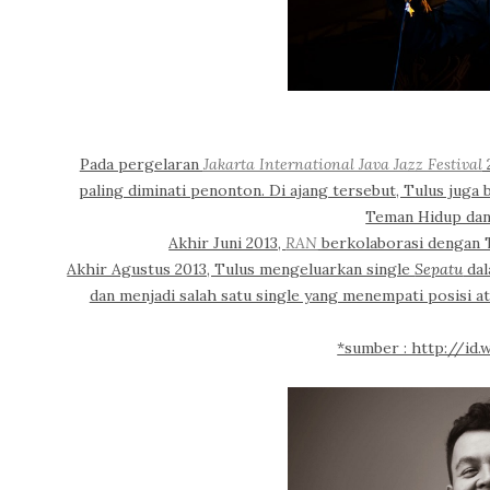
Pada pergelaran
Jakarta International Java Jazz Festival
2
paling diminati penonton. Di ajang tersebut, Tulus juga
Teman Hidup da
Akhir Juni 2013,
RAN
berkolaborasi dengan T
Akhir Agustus 2013, Tulus mengeluarkan single
Sepatu
dal
dan menjadi salah satu single yang menempati posisi a
*sumber : http://id