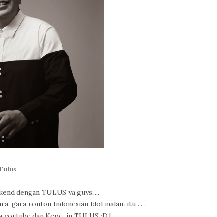
Tulus
kend dengan TULUS ya guys.....
a-gara nonton Indonesian Idol malam itu . . .
ka youtube dan Kepo-in TULUS :D |