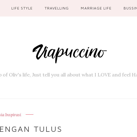
LIFE STYLE
TRAVELLING
MARRIAGE LIFE
BUSSI
 of Oliv's life, Just tell you all about what I LOVE and feel
a Inspirasi
ENGAN TULUS