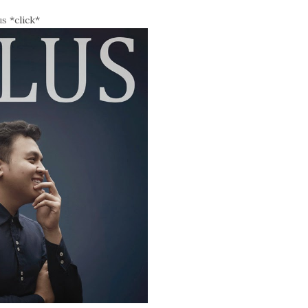
us
*click*