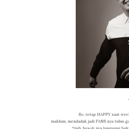
So, tetap HAPPY saat wee
maklum, mendadak jadi FANS nya tulus gar
*jiah, besok nya langsung bu