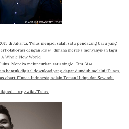
013 di Jakarta, Tulus menjadi salah satu pendatang baru yang
 berkolaborasi dengan
Raisa
, dimana mereka menyanyikan lagu
n A Whole New World.
ulus. Mereka meluncurkan satu single,
Kita Bisa
.
am bentuk digital download yang dapat diunduh melalui
iTunes
,
tas chart iTunes Indonesia, selain Teman Hidup dan Sewindu.
.wikipedia.org/wiki/Tulus