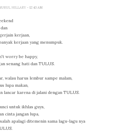
 NURUL HILLARY
- 12:43 AM
eekend
dan
gerjain kerjaan,
 banyak kerjaan yang menumpuk.
n't worry be happy,
gan senang hati dan TULUS.
ar, walau harus lembur sampe malam,
us lupa makan,
an lancar karena di jalani dengan TULUS.
nci untuk ikhlas guys,
an cinta jangan lupa,
asalah apalagi ditemenin sama lagu-lagu nya
ULUS.