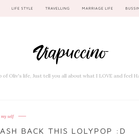
LIFE STYLE
TRAVELLING
MARRIAGE LIFE
BUSSI
 of Oliv's life, Just tell you all about what I LOVE and feel
 my self
ASH BACK THIS LOLYPOP :D