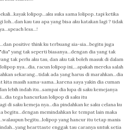
li...kayak lolipop...aku suka sama lolipop..tapi ketika
i loh...dan kau tau apa yang bisa aku katakan lagi ? tidak
a...speach less...!
.dan positive think ku terbuang sia-sia...begitu juga
dia" yang tak seperti biasanya...dengan dia yang tak
ang tak perlu aku tau, dan aku tak boleh masuk di dalam
lolipop nya...dia, racun lolipop ini,...apakah mereka salah
alahkan sekarang...tidak ada yang harus di marahkan...dia
saat kita masih sama-sama...karena saya yakin dia cuman
an lebih indah itu...sampai dia lupa di saku kemejanya
...dia tega hancurkan lolipop di saku itu
 lagi di saku kemeja nya...dia pindahkan ke saku celana ku
rasa begitu...dengan memindahkan ke tempat lain maka
..walaupun begitu...lolipop yang hancur itu tetap manis
indah...yang hearttaste enggak tau caranya untuk setia