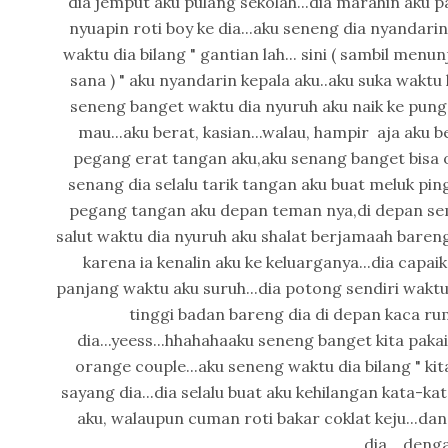
dia jemput aku pulang sekolah...dia marahin aku p
nyuapin roti boy ke dia...aku seneng dia nyandari
waktu dia bilang " gantian lah... sini ( sambil me
sana ) " aku nyandarin kepala aku..aku suka waktu
seneng banget waktu dia nyuruh aku naik ke pung
mau...aku berat, kasian...walau, hampir aja aku be
pegang erat tangan aku,aku senang banget bisa 
senang dia selalu tarik tangan aku buat meluk pin
pegang tangan aku depan teman nya,di depan semu
salut waktu dia nyuruh aku shalat berjamaah baren
karena ia kenalin aku ke keluarganya...dia capa
panjang waktu aku suruh...dia potong sendiri wakt
tinggi badan bareng dia di depan kaca ruma
dia...yeess...hhahahaaku seneng banget kita paka
orange couple...aku seneng waktu dia bilang " k
sayang dia...dia selalu buat aku kehilangan kata-k
aku, walaupun cuman roti bakar coklat keju...dan
dia....deng