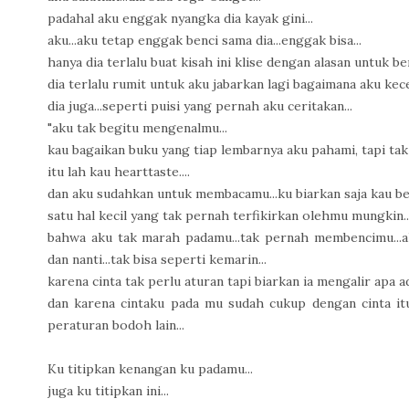
padahal aku enggak nyangka dia kayak gini...
aku...aku tetap enggak benci sama dia...enggak bisa...
hanya dia terlalu buat kisah ini klise dengan alasan untuk be
dia terlalu rumit untuk aku jabarkan lagi bagaimana aku kec
dia juga...seperti puisi yang pernah aku ceritakan...
"aku tak begitu mengenalmu...
kau bagaikan buku yang tiap lembarnya aku pahami, tapi ta
itu lah kau hearttaste....
dan aku sudahkan untuk membacamu...ku biarkan saja kau berl
satu hal kecil yang tak pernah terfikirkan olehmu mungkin..
bahwa aku tak marah padamu...tak pernah membencimu...
dan nanti...tak bisa seperti kemarin...
karena cinta tak perlu aturan tapi biarkan ia mengalir apa ada
dan karena cintaku pada mu sudah cukup dengan cinta itu s
peraturan bodoh lain...
Ku titipkan kenangan ku padamu...
juga ku titipkan ini...