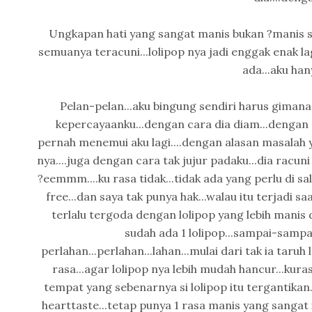
Ungkapan hati yang sangat manis bukan ?manis seka
semuanya teracuni...lolipop nya jadi enggak enak lag
ada...aku hany
Pelan-pelan...aku bingung sendiri harus gimana..
kepercayaanku...dengan cara dia diam...dengan "
pernah menemui aku lagi....dengan alasan masalah y
nya....juga dengan cara tak jujur padaku...dia racuni 
?eemmm....ku rasa tidak...tidak ada yang perlu di s
free...dan saya tak punya hak...walau itu terjadi 
terlalu tergoda dengan lolipop yang lebih manis d
sudah ada 1 lolipop...sampai-sampai
perlahan...perlahan...lahan...mulai dari tak ia taruh
rasa...agar lolipop nya lebih mudah hancur...ku
tempat yang sebenarnya si lolipop itu tergantikan.
hearttaste...tetap punya 1 rasa manis yang sangat 