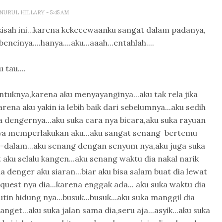
A NURUL HILLARY
- 5:45 AM
isah ini...karena kekecewaanku sangat dalam padanya,
cinya....hanya....aku...aaah...entahlah....
 tau....
untuknya,karena aku menyayanginya...aku tak rela jika
ena aku yakin ia lebih baik dari sebelumnya...aku sedih
a dengernya...aku suka cara nya bicara,aku suka rayuan
a nya memperlakukan aku...aku sangat senang bertemu
-dalam...aku senang dengan senyum nya,aku juga suka
t aku selalu kangen...aku senang waktu dia nakal narik
a denger aku siaran...biar aku bisa salam buat dia lewat
uest nya dia...karena enggak ada... aku suka waktu dia
tin hidung nya...busuk...busuk...aku suka manggil dia
nget...aku suka jalan sama dia,seru aja...asyik...aku suka