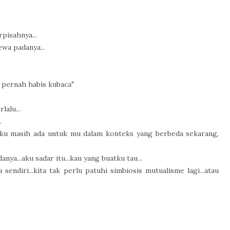
rpisahnya...
ewa padanya...
k pernah habis kubaca"
alu...
.
aku masih ada untuk mu dalam konteks yang berbeda sekarang,
nya...aku sadar itu...kau yang buatku tau...
endiri...kita tak perlu patuhi simbiosis mutualisme lagi...atau