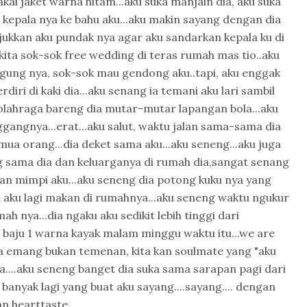
akai jaket warna hitam...aku suka manjain dia, aku suka
n kepala nya ke bahu aku...aku makin sayang dengan dia
nunjukkan aku pundak nya agar aku sandarkan kepala ku di
 kita sok-sok free wedding di teras rumah mas tio..aku
gung nya, sok-sok mau gendong aku..tapi, aku enggak
rdiri di kaki dia...aku senang ia temani aku lari sambil
olahraga bareng dia mutar-mutar lapangan bola...aku
ggangnya...erat...aku salut, waktu jalan sama-sama dia
a orang...dia deket sama aku...aku seneng...aku juga
g sama dia dan keluarganya di rumah dia,sangat senang
ikan mimpi aku...aku seneng dia potong kuku nya yang
u aku lagi makan di rumahnya...aku seneng waktu ngukur
h nya...dia ngaku aku sedikit lebih tinggi dari
i baju 1 warna kayak malam minggu waktu itu...we are
ita emang bukan temenan, kita kan soulmate yang "aku
ata....aku seneng banget dia suka sama sarapan pagi dari
 banyak lagi yang buat aku sayang....sayang.... dengan
an hearttaste....