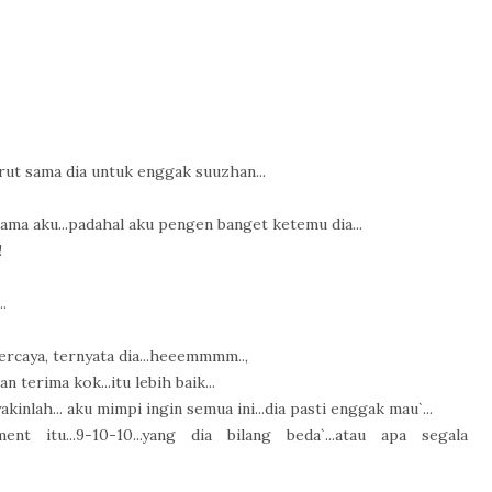
rut sama dia untuk enggak suuzhan...
sama aku...padahal aku pengen banget ketemu dia...
!
.
ercaya, ternyata dia...heeemmmm..,
 terima kok...itu lebih baik...
kinlah... aku mimpi ingin semua ini...dia pasti enggak mau`...
t itu...9-10-10...yang dia bilang beda`...atau apa segala