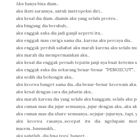
Aku hanya bisa diam...
aku ikuti sarannya...untuk instropeksi diri...
aku kesal dia diam...diamin aku yang selalu protes...
aku bingung dia berubah...
aku enggak suka dia jadi ganjil seperti itu...
aku enggak mau curiga sama dia...karena aku percaya dia...
aku enggak perduli sahabat aku marah karena aku selalu nu
aku marah dia mempermainkan aku...
aku kesal dia enggak pernah tepatin janji nya buat ketemu 
aku enggak suka dia sekarang benar-benar "PENGECUT"... 
aku sedih dia bohongin aku...
aku kecewa banget sama dia...dia benar-benar kecewain aku..
aku kesal dengan cara dia jahatin aku...
aku marah karena dia yang selalu aku banggain, selalu aku p
aku cuman mau dia jujur semuanya...jujur dengan aku...aku akan
aku cuman mau dia share semuanya...sejujur-jujurnya...tapi, ya
aku kecewa rasanya...secepat itu dia ngelupain momen
macem...huuuuukh...
aku salutlah...dia bisa tega` banget...