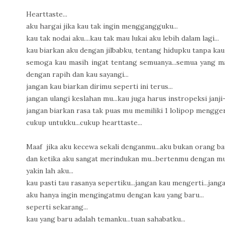
Hearttaste...
aku hargai jika kau tak ingin menggangguku...
kau tak nodai aku....kau tak mau lukai aku lebih dalam lagi...
kau biarkan aku dengan jilbabku, tentang hidupku tanpa kau 
semoga kau masih ingat tentang semuanya...semua yang man
dengan rapih dan kau sayangi...
jangan kau biarkan dirimu seperti ini terus...
jangan ulangi keslahan mu...kau juga harus instropeksi janji-
jangan biarkan rasa tak puas mu memiliki 1 lolipop menggerog
cukup untukku...cukup hearttaste...
Maaf jika aku kecewa sekali denganmu...aku bukan orang ba
dan ketika aku sangat merindukan mu...bertenmu dengan mu
yakin lah aku...
kau pasti tau rasanya sepertiku...jangan kau mengerti...jang
aku hanya ingin mengingatmu dengan kau yang baru...
seperti sekarang...
kau yang baru adalah temanku...tuan sahabatku...