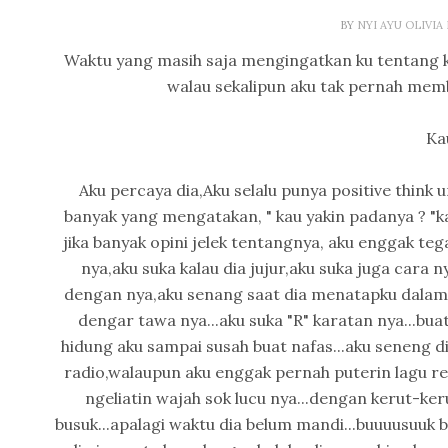
BY
NYI AYU OLIVI
Waktu yang masih saja mengingatkan ku tentang k
walau sekalipun aku tak pernah memben
Kau
Aku percaya dia,Aku selalu punya positive think 
banyak yang mengatakan, " kau yakin padanya ? "kar
jika banyak opini jelek tentangnya, aku enggak teg
nya,aku suka kalau dia jujur,aku suka juga car
dengan nya,aku senang saat dia menatapku dalam
dengar tawa nya...aku suka "R" karatan nya...bua
hidung aku sampai susah buat nafas...aku seneng di
radio,walaupun aku enggak pernah puterin lagu req
ngeliatin wajah sok lucu nya...dengan kerut-keru
busuk...apalagi waktu dia belum mandi...buuuusuuk ba