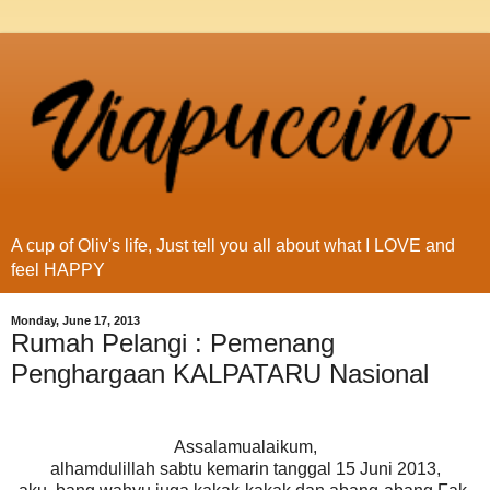
A cup of Oliv's life, Just tell you all about what I LOVE and
feel HAPPY
Monday, June 17, 2013
Rumah Pelangi : Pemenang
Penghargaan KALPATARU Nasional
Assalamualaikum,
alhamdulillah sabtu kemarin tanggal 15 Juni 2013,