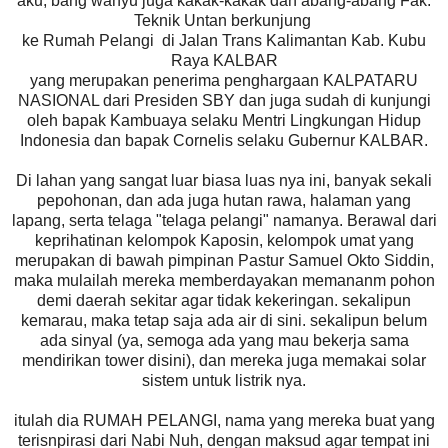
aku, bang wahyu juga kakak-kakak dan abang-abang Fak.
Teknik Untan berkunjung
ke Rumah Pelangi di Jalan Trans Kalimantan Kab. Kubu
Raya KALBAR
yang merupakan penerima penghargaan KALPATARU
NASIONAL dari Presiden SBY dan juga sudah di kunjungi
oleh bapak Kambuaya selaku Mentri Lingkungan Hidup
Indonesia dan bapak Cornelis selaku Gubernur KALBAR.
Di lahan yang sangat luar biasa luas nya ini, banyak sekali
pepohonan, dan ada juga hutan rawa, halaman yang
lapang, serta telaga "telaga pelangi" namanya. Berawal dari
keprihatinan kelompok Kaposin, kelompok umat yang
merupakan di bawah pimpinan Pastur Samuel Okto Siddin,
maka mulailah mereka memberdayakan memananm pohon
demi daerah sekitar agar tidak kekeringan. sekalipun
kemarau, maka tetap saja ada air di sini. sekalipun belum
ada sinyal (ya, semoga ada yang mau bekerja sama
mendirikan tower disini), dan mereka juga memakai solar
sistem untuk listrik nya.
itulah dia RUMAH PELANGI, nama yang mereka buat yang
terisnpirasi dari Nabi Nuh, dengan maksud agar tempat ini