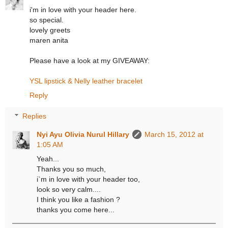
i'm in love with your header here.
so special.
lovely greets
maren anita
Please have a look at my GIVEAWAY:
YSL lipstick & Nelly leather bracelet
Reply
Replies
Nyi Ayu Olivia Nurul Hillary
March 15, 2012 at
1:05 AM
Yeah...
Thanks you so much,
i`m in love with your header too,
look so very calm....
I think you like a fashion ?
thanks you come here...