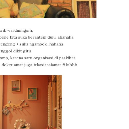
wik wardiningsih,
abene kita suka berantem dulu. ahahaha
 cengeng + suka ngambek...hahaha
nggol dikit gitu..
mp, karena satu organisasi di paskibra.
-deket amat juga #kasiansiamat #lohhh