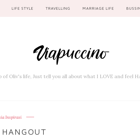
LIFE STYLE
TRAVELLING
MARRIAGE LIFE
BUSSI
 of Oliv's life, Just tell you all about what I LOVE and feel
a Inspirasi
S HANGOUT