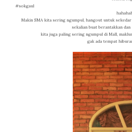
#sokgaul
hahaha
Makin SMA kita sering ngumpul, hangout untuk sekedar c
sekalian buat berantakkan da
kita juga paling sering ngumpul di Mall, maklum
gak ada tempat hibura