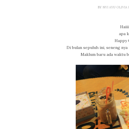
BY
NYI AYU OLIVIA
Haiii
apa k
Happy O
Di bulan sepuluh ini, seneng nya
Maklum baru ada waktu bi