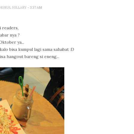
 NURUL HILLARY
- 3:37 AM
i readers,
abar nya ?
ktober ya...
 kalo bisa kumpul lagi sama sahabat :D
sa hangout bareng si eneng...