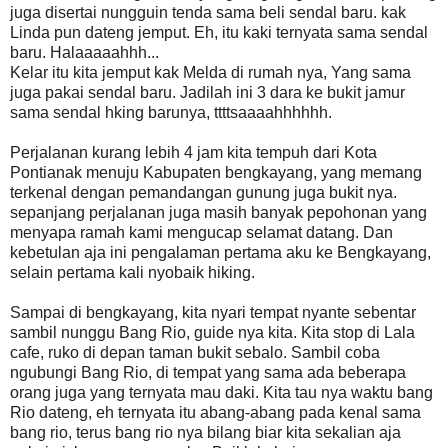
juga disertai nungguin tenda sama beli sendal baru. kak
Linda pun dateng jemput. Eh, itu kaki ternyata sama sendal
baru. Halaaaaahhh...
Kelar itu kita jemput kak Melda di rumah nya, Yang sama
juga pakai sendal baru. Jadilah ini 3 dara ke bukit jamur
sama sendal hking barunya, ttttsaaaahhhhhh.
Perjalanan kurang lebih 4 jam kita tempuh dari Kota
Pontianak menuju Kabupaten bengkayang, yang memang
terkenal dengan pemandangan gunung juga bukit nya.
sepanjang perjalanan juga masih banyak pepohonan yang
menyapa ramah kami mengucap selamat datang. Dan
kebetulan aja ini pengalaman pertama aku ke Bengkayang,
selain pertama kali nyobaik hiking.
Sampai di bengkayang, kita nyari tempat nyante sebentar
sambil nunggu Bang Rio, guide nya kita. Kita stop di Lala
cafe, ruko di depan taman bukit sebalo. Sambil coba
ngubungi Bang Rio, di tempat yang sama ada beberapa
orang juga yang ternyata mau daki. Kita tau nya waktu bang
Rio dateng, eh ternyata itu abang-abang pada kenal sama
bang rio, terus bang rio nya bilang biar kita sekalian aja