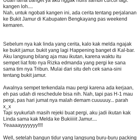
Udah lama banget ya aku nggak nulis sambil curcol lagi.
kangen loh....
Nah, untuk ngobati kangen ini, ada cerita tentang perjalanan
ke Bukit Jamur di Kabupaten Bengkayang pas weekend
kemaren.
Sebelum nya kak linda yang cerita, kalo kak melda ngajak
ke bukit jamur. bukit yang lagi Happening banget di Kal-bar.
Aku langsung bilang aja mau ikutan, karena waktu itu
sempet liat foto nya Rizka edmanda yang pergi ke sana
sama tim nya Tribun. Mulai dari situ deh cek sana-sini
tentang bukit jamur.
Awalnya sempet terkendala mau pergi karena ada kerjaan,
eh pas udah di reschedule bisa nih. Nah, tapi pas H-1 mau
pergi, pas hari jumat nya malah demam cuuuuuy... parah
x_x
Tapi syukurlah masih rejeki buat pergi, aku jadi ikutan kak
Linda sama kak Melda ke Bukiiiiit Jamur....
Yeaaaayyyyyyy!!!!
Well, setelah bangun tidur yang langsung buru-buru packing