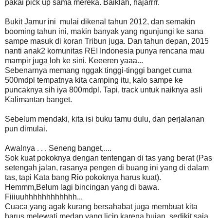
pakai pick up sama mereka. Baiklah, hajarrrr.
Bukit Jamur ini mulai dikenal tahun 2012, dan semakin
booming tahun ini, makin banyak yang ngunjungi ke sana
sampe masuk di koran Tribun juga. Dan tahun depan, 2015
nanti anak2 komunitas REI Indonesia punya rencana mau
mampir juga loh ke sini. Keeeren yaaa...
Sebenarnya memang nggak tinggi-tinggi banget cuma
500mdpl tempatnya kita camping itu, kalo sampe ke
puncaknya sih iya 800mdpl. Tapi, track untuk naiknya asli
Kalimantan banget.
Sebelum mendaki, kita isi buku tamu dulu, dan perjalanan
pun dimulai.
Awalnya . . . Seneng banget,....
Sok kuat pokoknya dengan tentengan di tas yang berat (Pas
setengah jalan, rasanya pengen di buang ini yang di dalam
tas, tapi Kata bang Rio pokoknya harus kuat).
Hemmm,Belum lagi bincingan yang di bawa.
Fiiiuuhhhhhhhhhhhh...
Cuaca yang agak kurang bersahabat juga membuat kita
harus melewati medan yang licin karena hujan. sedikit saja