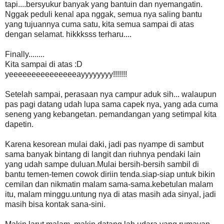
tapi....bersyukur banyak yang bantuin dan nyemangatin.
Nggak peduli kenal apa nggak, semua nya saling bantu
yang tujuannya cuma satu, kita semua sampai di atas
dengan selamat. hikkksss terharu....
Finally........
Kita sampai di atas :D
yeeeeeeeeeeeeeeeayyyyyyyy!!!!!!!
Setelah sampai, perasaan nya campur aduk sih... walaupun
pas pagi datang udah lupa sama capek nya, yang ada cuma
seneng yang kebangetan. pemandangan yang setimpal kita
dapetin.
Karena kesorean mulai daki, jadi pas nyampe di sambut
sama banyak bintang di langit dan riuhnya pendaki lain
yang udah sampe duluan.Mulai bersih-bersih sambil di
bantu temen-temen cowok diriin tenda.siap-siap untuk bikin
cemilan dan nikmatin malam sama-sama.kebetulan malam
itu, malam minggu.untung nya di atas masih ada sinyal, jadi
masih bisa kontak sana-sini.