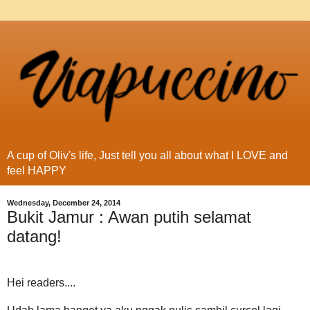
A cup of Oliv's life, Just tell you all about what I LOVE and
feel HAPPY
Wednesday, December 24, 2014
Bukit Jamur : Awan putih selamat
datang!
Hei readers....