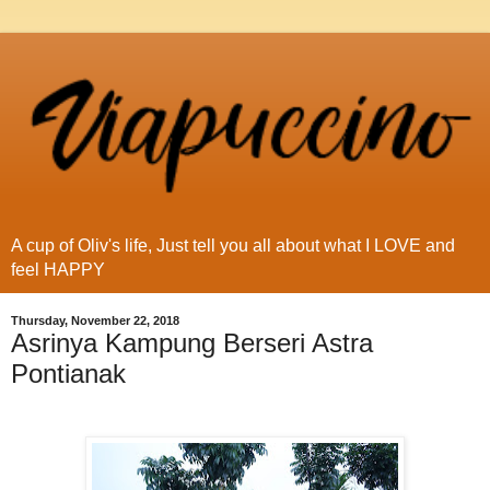
A cup of Oliv's life, Just tell you all about what I LOVE and
feel HAPPY
Thursday, November 22, 2018
Asrinya Kampung Berseri Astra
Pontianak