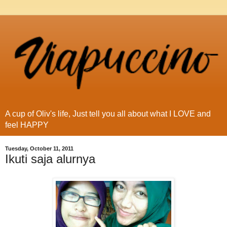
A cup of Oliv's life, Just tell you all about what I LOVE and
feel HAPPY
Tuesday, October 11, 2011
Ikuti saja alurnya