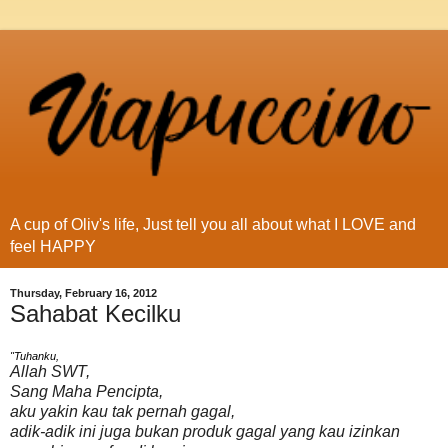
A cup of Oliv's life, Just tell you all about what I LOVE and
feel HAPPY
Thursday, February 16, 2012
Sahabat Kecilku
"Tuhanku,
Allah SWT,
Sang Maha Pencipta,
aku yakin kau tak pernah gagal,
adik-adik ini juga bukan produk gagal yang kau izinkan