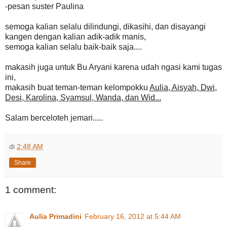
-pesan suster Paulina
semoga kalian selalu dilindungi, dikasihi, dan disayangi
kangen dengan kalian adik-adik manis,
semoga kalian selalu baik-baik saja....
makasih juga untuk Bu Aryani karena udah ngasi kami tugas
ini,
makasih buat teman-teman kelompokku
Aulia, Aisyah, Dwi,
Desi, Karolina, Syamsul, Wanda, dan Wid...
Salam berceloteh jemari.....
di
2:48 AM
Share
1 comment:
Aulia Primadini
February 16, 2012 at 5:44 AM