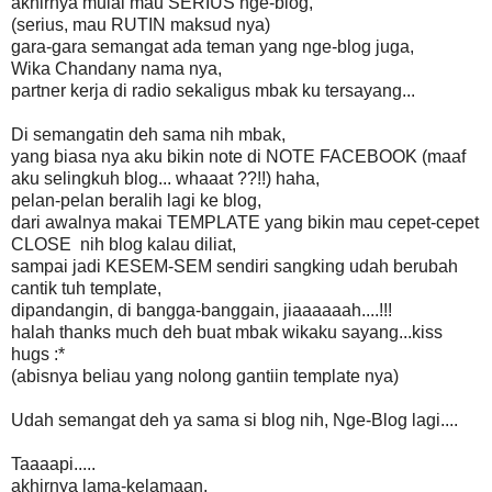
akhirnya mulai mau SERIUS nge-blog,
(serius, mau RUTIN maksud nya)
gara-gara semangat ada teman yang nge-blog juga,
Wika Chandany nama nya,
partner kerja di radio sekaligus mbak ku tersayang...
Di semangatin deh sama nih mbak,
yang biasa nya aku bikin note di NOTE FACEBOOK (maaf
aku selingkuh blog... whaaat ??!!) haha,
pelan-pelan beralih lagi ke blog,
dari awalnya makai TEMPLATE yang bikin mau cepet-cepet
CLOSE nih blog kalau diliat,
sampai jadi KESEM-SEM sendiri sangking udah berubah
cantik tuh template,
dipandangin, di bangga-banggain, jiaaaaaah....!!!
halah thanks much deh buat mbak wikaku sayang...kiss
hugs :*
(abisnya beliau yang nolong gantiin template nya)
Udah semangat deh ya sama si blog nih, Nge-Blog lagi....
Taaaapi.....
akhirnya lama-kelamaan,