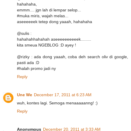
hahahaha,
emmm.... jgn lah di lempar selop...
#muka miris, wajah melas...
aseeeeeek tetep dong yaaah, hahahaha
@sulis :
hahahahhahahah aseeeeeeeeeek.........
kita smeua NGEBLOG :D ayey !
@rizky : ada dong yaaah, coba deh search oliv di google,
pasti ada :D
#halah promo jadi ny
Reply
Une We
December 17, 2011 at 6:23 AM
wuh, kontes lagi. Semoga menaaaaanng! :)
Reply
Anonymous
December 20, 2011 at 3:33 AM