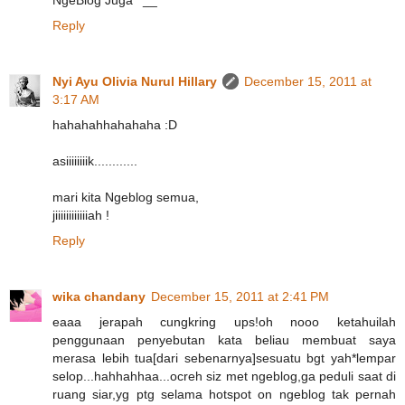
Reply
Nyi Ayu Olivia Nurul Hillary
December 15, 2011 at
3:17 AM
hahahahhahahaha :D
asiiiiiiiik............
mari kita Ngeblog semua,
jiiiiiiiiiiiiah !
Reply
wika chandany
December 15, 2011 at 2:41 PM
eaaa jerapah cungkring ups!oh nooo ketahuilah
penggunaan penyebutan kata beliau membuat saya
merasa lebih tua[dari sebenarnya]sesuatu bgt yah*lempar
selop...hahhahhaa...ocreh siz met ngeblog,ga peduli saat di
ruang siar,yg ptg selama hotspot on ngeblog tak pernah