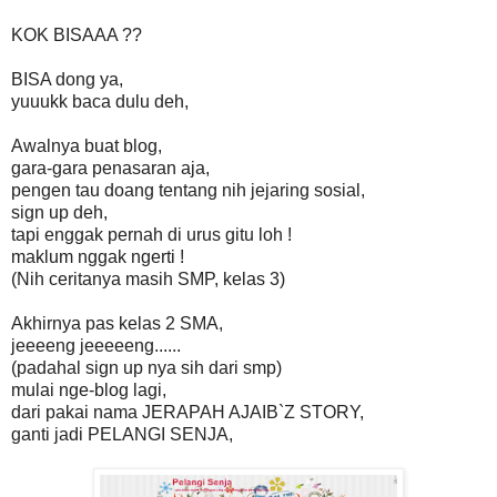
KOK BISAAA ??
BISA dong ya,
yuuukk baca dulu deh,
Awalnya buat blog,
gara-gara penasaran aja,
pengen tau doang tentang nih jejaring sosial,
sign up deh,
tapi enggak pernah di urus gitu loh !
maklum nggak ngerti !
(Nih ceritanya masih SMP, kelas 3)
Akhirnya pas kelas 2 SMA,
jeeeeng jeeeeeng......
(padahal sign up nya sih dari smp)
mulai nge-blog lagi,
dari pakai nama JERAPAH AJAIB`Z STORY,
ganti jadi PELANGI SENJA,