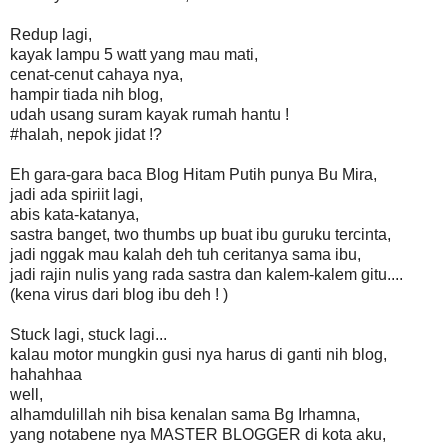
Redup lagi,
kayak lampu 5 watt yang mau mati,
cenat-cenut cahaya nya,
hampir tiada nih blog,
udah usang suram kayak rumah hantu !
#halah, nepok jidat !?
Eh gara-gara baca Blog Hitam Putih punya Bu Mira,
jadi ada spiriit lagi,
abis kata-katanya,
sastra banget, two thumbs up buat ibu guruku tercinta,
jadi nggak mau kalah deh tuh ceritanya sama ibu,
jadi rajin nulis yang rada sastra dan kalem-kalem gitu....
(kena virus dari blog ibu deh ! )
Stuck lagi, stuck lagi...
kalau motor mungkin gusi nya harus di ganti nih blog,
hahahhaa
well,
alhamdulillah nih bisa kenalan sama Bg Irhamna,
yang notabene nya MASTER BLOGGER di kota aku,