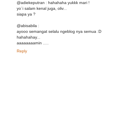
@adiekeputran : hahahaha yukkk mari !
yo`i salam kenal juga, oliv...
siapa ya ?
@abisabila :
ayooo semangat selalu ngeblog nya semua :D
hahahahay...
aaaaaaaamin .....
Reply