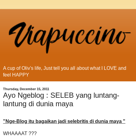
A cup of Oliv's life, Just tell you all about what I LOVE and
feel HAPPY
Thursday, December 15, 2011
Ayo Ngeblog : SELEB yang luntang-
lantung di dunia maya
"Nge-Blog itu bagaikan jadi selebritis di dunia maya "
WHAAAAT ???