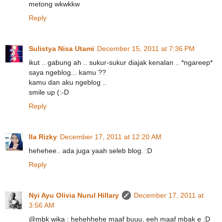
metong wkwkkw
Reply
Sulistya Nisa Utami
December 15, 2011 at 7:36 PM
ikut .. gabung ah .. sukur-sukur diajak kenalan .. *ngareep*
saya ngeblog... kamu ??
kamu dan aku ngeblog ..
smile up (:-D
Reply
Ila Rizky
December 17, 2011 at 12:20 AM
hehehee.. ada juga yaah seleb blog. :D
Reply
Nyi Ayu Olivia Nurul Hillary
December 17, 2011 at
3:56 AM
@mbk wika : hehehhehe maaf buuu, eeh maaf mbak e :D