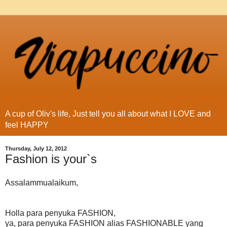
A cup of Oliv's life, Just tell you all about what I LOVE and
feel HAPPY
Thursday, July 12, 2012
Fashion is your`s
Assalammualaikum,
Holla para penyuka FASHION,
ya, para penyuka FASHION alias FASHIONABLE yang