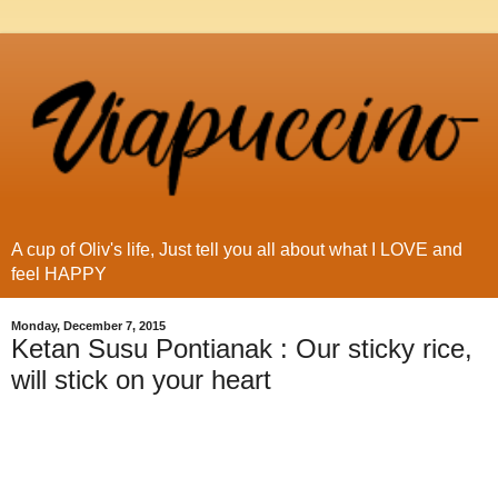
A cup of Oliv's life, Just tell you all about what I LOVE and
feel HAPPY
Monday, December 7, 2015
Ketan Susu Pontianak : Our sticky rice,
will stick on your heart