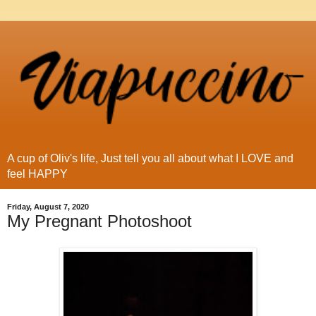
A cup of Oliv's life, Just tell you all about what I LOVE and
feel HAPPY
Friday, August 7, 2020
My Pregnant Photoshoot