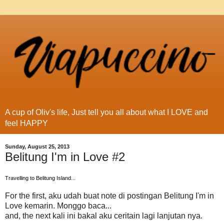
A cup of Oliv's life, Just tell you all about what I LOVE and
feel HAPPY
Sunday, August 25, 2013
Belitung I'm in Love #2
Travelling to Belitung Island...
For the first, aku udah buat note di postingan Belitung I'm in
Love kemarin. Monggo baca...
and, the next kali ini bakal aku ceritain lagi lanjutan nya.