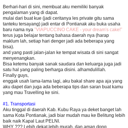
Berhari-hari di sini, membuat aku memiliki banyak
pengalaman yang di dapat.
mulai dari buat kue (jadi ceritanya les private gitu sama
tanteku tersayang) jadi entar di Pontianak aku buka usaha
baru nama nya
"VIAPUCCINO CAKE - your dream's cake!"
terus juga belajar tentang bahasa daerah nya (harap
maklum lah, setiap hari denger jadi ada beberapa yang
bisa).
and yang pasti jalan-jalan ke tempat wisata di sini sangat
menyenangkan.
Bisa ketemu banyak sanak saudara dan keluarga juga jadi
satu hal yang paling berharga disini. alhamdulillah.
Finally guys,
enggak usah lama-lama lagi, aku bakal share apa aja yang
aku dapet dan juga ada beberapa tips dan saran buat kamu
yang mau Travelling ke sini.
#1. Transportasi
Aku tinggal di daerah Kab. Kubu Raya ya deket banget lah
sama Kota Pontianak, jadi biar mudah mau ke Belitung lebih
baik naik Kapal Laut PELNI.
WHY ??? Lebih dekat,lebih murah, dan aman dong