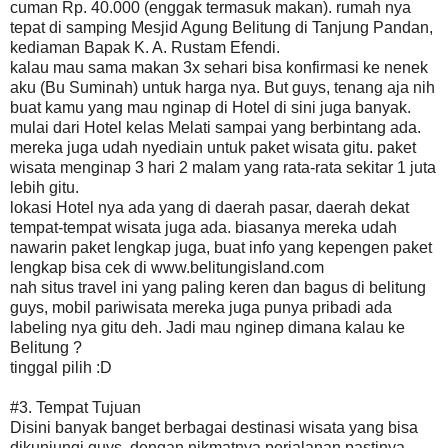
cuman Rp. 40.000 (enggak termasuk makan). rumah nya
tepat di samping Mesjid Agung Belitung di Tanjung Pandan,
kediaman Bapak K. A. Rustam Efendi.
kalau mau sama makan 3x sehari bisa konfirmasi ke nenek
aku (Bu Suminah) untuk harga nya. But guys, tenang aja nih
buat kamu yang mau nginap di Hotel di sini juga banyak.
mulai dari Hotel kelas Melati sampai yang berbintang ada.
mereka juga udah nyediain untuk paket wisata gitu. paket
wisata menginap 3 hari 2 malam yang rata-rata sekitar 1 juta
lebih gitu.
lokasi Hotel nya ada yang di daerah pasar, daerah dekat
tempat-tempat wisata juga ada. biasanya mereka udah
nawarin paket lengkap juga, buat info yang kepengen paket
lengkap bisa cek di www.belitungisland.com
nah situs travel ini yang paling keren dan bagus di belitung
guys, mobil pariwisata mereka juga punya pribadi ada
labeling nya gitu deh. Jadi mau nginep dimana kalau ke
Belitung ?
tinggal pilih :D
#3. Tempat Tujuan
Disini banyak banget berbagai destinasi wisata yang bisa
dikunjungi guys, dengan nikmatnya perjalanan pastinya.