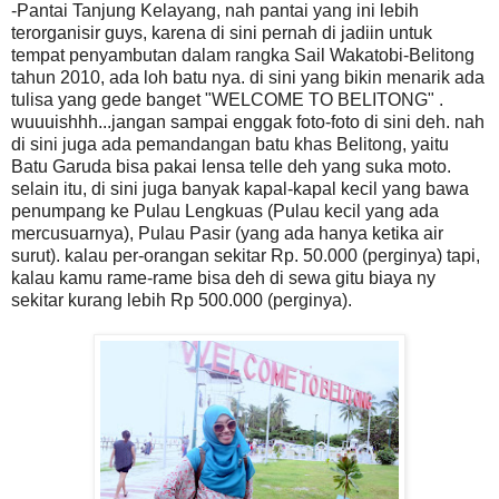
-Pantai Tanjung Kelayang, nah pantai yang ini lebih
terorganisir guys, karena di sini pernah di jadiin untuk
tempat penyambutan dalam rangka Sail Wakatobi-Belitong
tahun 2010, ada loh batu nya. di sini yang bikin menarik ada
tulisa yang gede banget "WELCOME TO BELITONG" .
wuuuishhh...jangan sampai enggak foto-foto di sini deh. nah
di sini juga ada pemandangan batu khas Belitong, yaitu
Batu Garuda bisa pakai lensa telle deh yang suka moto.
selain itu, di sini juga banyak kapal-kapal kecil yang bawa
penumpang ke Pulau Lengkuas (Pulau kecil yang ada
mercusuarnya), Pulau Pasir (yang ada hanya ketika air
surut). kalau per-orangan sekitar Rp. 50.000 (perginya) tapi,
kalau kamu rame-rame bisa deh di sewa gitu biaya ny
sekitar kurang lebih Rp 500.000 (perginya).