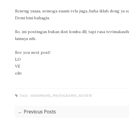
Seneng yaaaa, semoga suami rela juga..haha iklah dong ya s
Demi bini bahagia.
So, ini postingan bukan ikut lomba dll, tapi rasa terimak
lainnya nih.
See you next post!
LO
VE
oliv
,
,
TAGS :
HANDPHONE
PHOTOGRAPHY
REVIEW
← Previous Posts