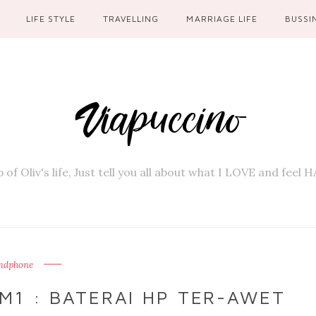
LIFE STYLE
TRAVELLING
MARRIAGE LIFE
BUSSI
 of Oliv's life, Just tell you all about what I LOVE and feel
ndphone
M1 : BATERAI HP TER-AWET