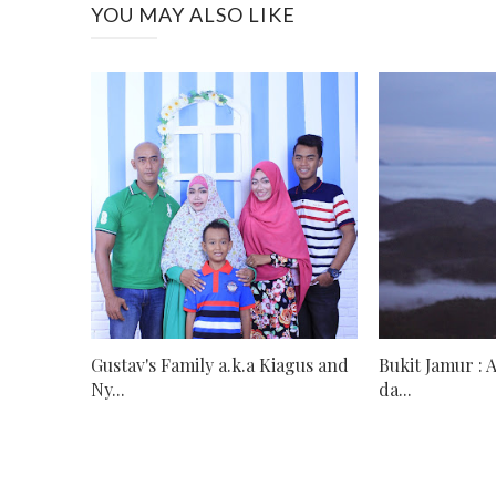
YOU MAY ALSO LIKE
Gustav's Family a.k.a Kiagus and
Bukit Jamur : 
Ny...
da...